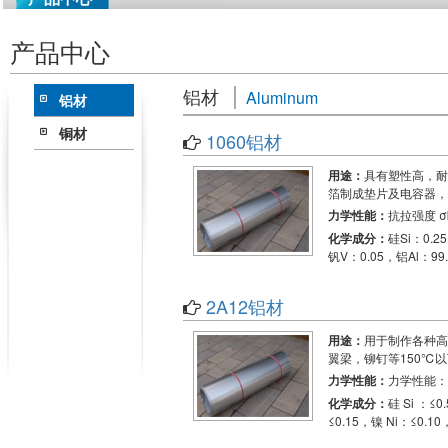
产品中心
铝材
Aluminum
铝材
铜材
1060铝材
用途：
具有塑性高，耐
箔制成垫片及电容器，
力学性能：
抗拉强度 σb
化学成分：
硅Si：0.2
钒V：0.05，铝Al：99
2A12铝材
用途：
用于制作各种高
翼梁，铆钉等150℃
力学性能：
力学性能：抗拉
化学成分：
硅 Si ：≤0
≤0.15，镍 Ni：≤0.10